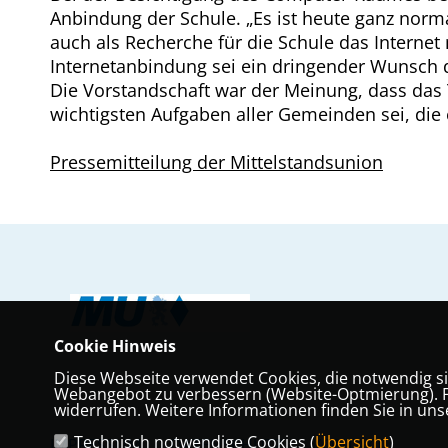
Anbindung der Schule. „Es ist heute ganz normal
auch als Recherche für die Schule das Internet 
Internetanbindung sei ein dringender Wunsch 
Die Vorstandschaft war der Meinung, dass da
wichtigsten Aufgaben aller Gemeinden sei, die
Pressemitteilung der Mittelstandsunion
Cookie Hinweis
Diese Webseite verwendet Cookies, die notwendig si
Webangebot zu verbessern (Website-Optmierung). Für
widerrufen. Weitere Informationen finden Sie in un
Technisch notwendige Cookies (
Übersicht
)
IMPRESSUM
DATENSCHUTZ
KONTAKT